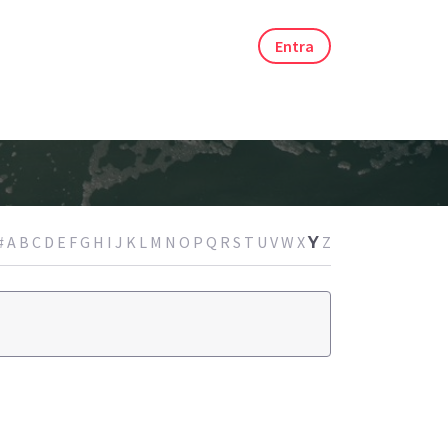
Entra
#
A
B
C
D
E
F
G
H
I
J
K
L
M
N
O
P
Q
R
S
T
U
V
W
X
Z
Y