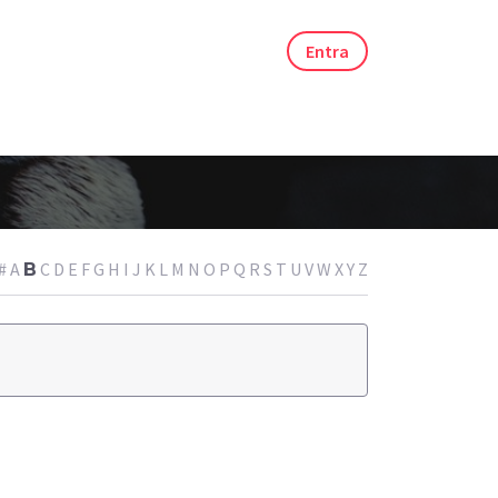
Entra
#
A
C
D
E
F
G
H
I
J
K
L
M
N
O
P
Q
R
S
T
U
V
W
X
Y
Z
B