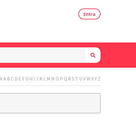
Entra
#
A
B
C
D
E
F
G
H
I
J
K
L
M
N
O
P
Q
R
S
T
U
V
W
X
Y
Z