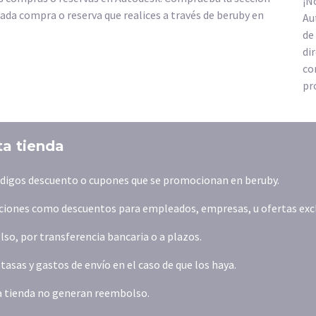
¡N
ada compra o reserva que realices a través de beruby en
Au
de
di
co
pr
ta tienda
códigos descuento o cupones que se promocionan en beruby.
iones como descuentos para empleados, empresas, u ofertas exclus
o, por transferencia bancaria o a plazos.
asas y gastos de envío en el caso de que los haya.
la tienda no generan reembolso.