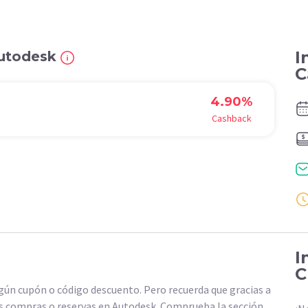
I
Autodesk
C
4.90%
Cashback
I
C
n cupón o código descuento. Pero recuerda que gracias a
s compras o reservas en Autodesk. Comprueba la sección