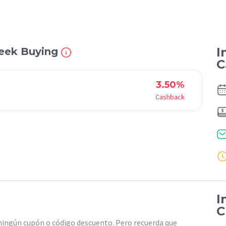
I
Geek Buying
C
3.50%
Cashback
I
C
ingún cupón o código descuento. Pero recuerda que