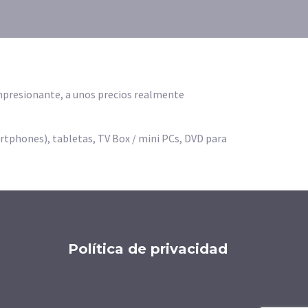
 impresionante, a unos precios realmente
artphones), tabletas, TV Box / mini PCs, DVD para
Política de privacidad