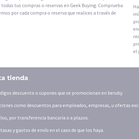
r todas tus compras o reservas en Geek Buying. Comprueba
Ha
emos por cada compra o reserva que realices a través de
mí
pr
en
re
pr
el
ta tienda
códigos descuento o cupones que se promocionan en beruby.
iones como descuentos para empleados, empresas, u ofertas exclus
o, por transferencia bancaria o a plazos.
asas y gastos de envío en el caso de que los haya.