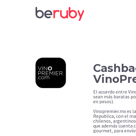
Cashba
VinoPr
El acuerdo entre Vi
sean más baratas po
en pesos).
Vinopremier.mx es la
Republica, con el ma
chilenos, argentinos
que además cuenta c
gourmet, para envíos 
México.