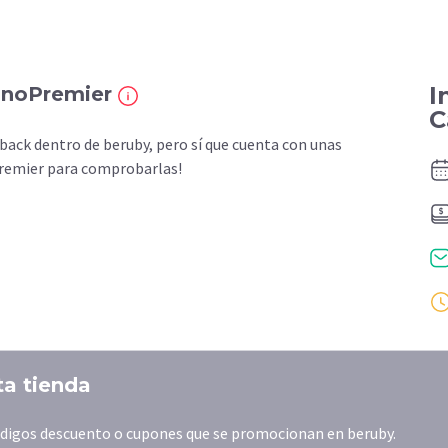
I
VinoPremier
C
ck dentro de beruby, pero sí que cuenta con unas
oPremier para comprobarlas!
ta tienda
códigos descuento o cupones que se promocionan en beruby.